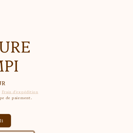
RURE
PI
UR
.
Frais d'expédition
ape de paiement.
li