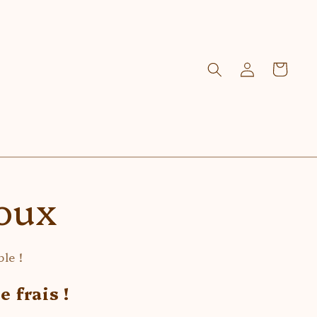
Connexion
Panier
doux
le !
 frais !