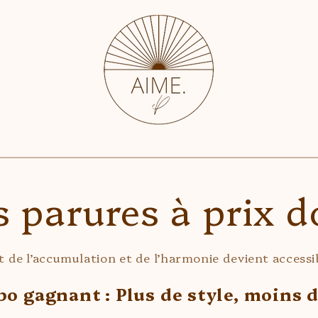
 parures à prix 
rt de l’accumulation et de l’harmonie devient accessib
o gagnant : Plus de style, moins de