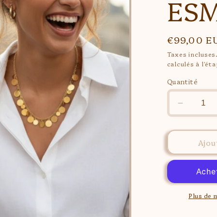
ES
Prix
€99,00 E
habituel
Taxes incluses
calculés à l'ét
Quantité
Réduire
la
quantité
de
Ajou
PARUR
ESME
Plus de 