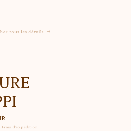
cher tous les détails
RURE
PPI
UR
.
Frais d'expédition