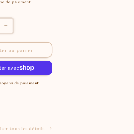
ape de paiement.
Augmenter
la
quantité
de
ter au panier
E
PARURE
FLIPPI
moyens de paiement
cher tous les détails