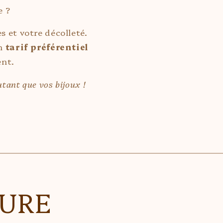
e ?
es et votre décolleté.
un
tarif préférentiel
ent.
utant que vos bijoux !
RURE